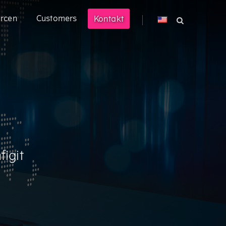
rcen
Customers
Kontakt
® Prompt
Ace® können Sie Ihre technisch
ustrie
en Markt bringen.
nehmen mit hochkomplexen
figit