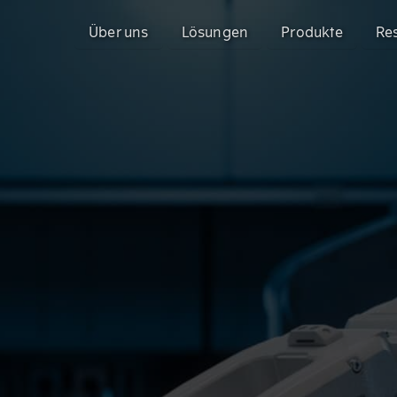
Über uns
Lösungen
Produkte
Re
Model with Gen-AI - Configit Ace
Configit Ace®
Mit der Konfigurationsplattform Configit 
CPQ für die komplexesten Produkte der Ind
anspruchsvollen Produkte schneller auf d
Sales Configurator
Configit Quote®
Enterprise Product Configurator
Enterprise-CPQ für produzierende Unter
Produkten
3D-Visualisierung mit Unity