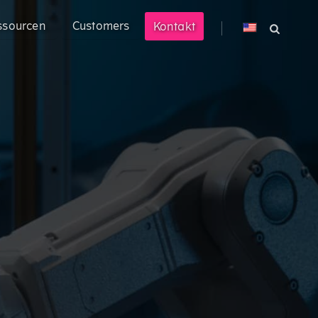
ssourcen
Customers
Kontakt
® Prompt
Ace® können Sie Ihre technisch
ustrie
en Markt bringen.
nehmen mit hochkomplexen