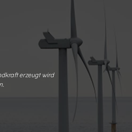
dkraft erzeugt wird
n.