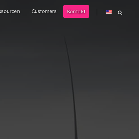
ssourcen
Customers
Kontakt
® Prompt
Ace® können Sie Ihre technisch
ustrie
en Markt bringen.
nehmen mit hochkomplexen