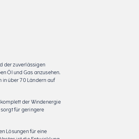
d der zuverlässigen
eben Öl und Gas anzusehen.
n in über 70 Ländern auf
h komplett der Windenergie
sorgt für geringere
en Lösungen für eine