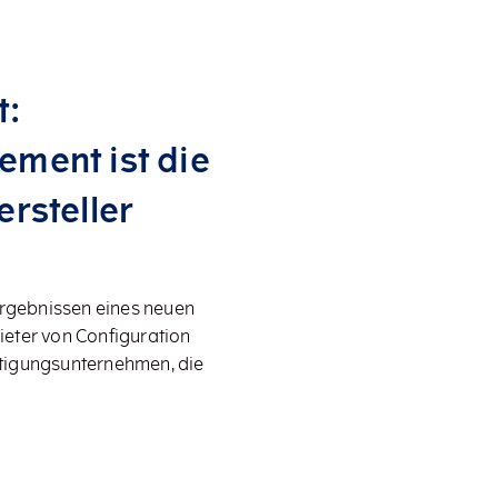
t:
ment ist die
rsteller
rgebnissen eines neuen
bieter von Configuration
tigungsunternehmen, die