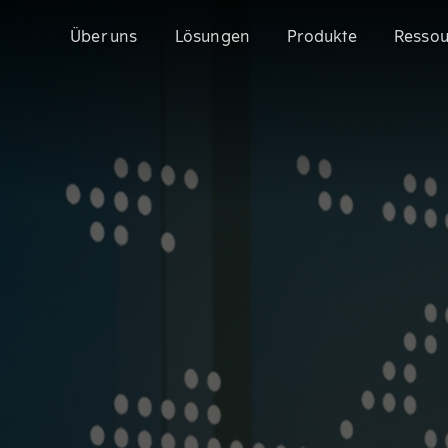
Über uns
Lösungen
Produkte
Ressou
Model with Gen-AI - Configit Ace
Configit Ace®
Mit der Konfigurationsplattform Configit 
CPQ für die komplexesten Produkte der Ind
anspruchsvollen Produkte schneller auf d
Sales Configurator
Configit Quote®
Enterprise Product Configurator
Enterprise-CPQ für produzierende Unter
Produkten
3D-Visualisierung mit Unity