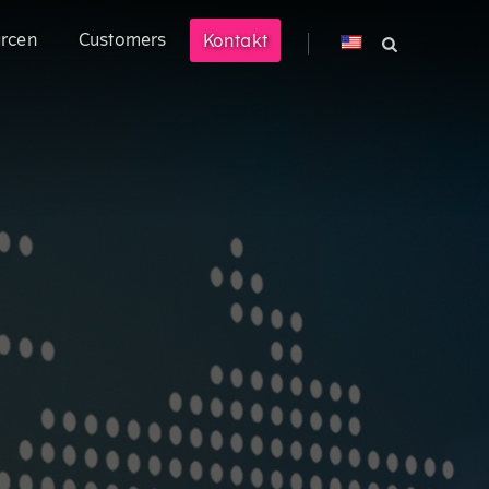
rcen
Customers
Kontakt
® Prompt
Ace® können Sie Ihre technisch
ustrie
en Markt bringen.
nehmen mit hochkomplexen