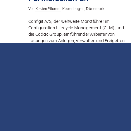
Von
Kirsten Pflomm
. Kopenhagen, Dänemark
Configit A/S, der weltweite Marktführer im
Configuration Lifecycle Management (CLM), und
die Cadac Group, ein führender Anbieter von
Lösungen zum Anlegen, Verwalten und Freigeben
von digitalen Design-Daten, haben heute
angekündigt, eine strategische Partnerschaft
eingehen zu wollen. Im Rahmen d ...
Lesen Sie mehr