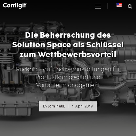
Skip
to
content
Die Beherrschung des
Solution Space als Schlüssel
zum Wettbewerbsvorteil
Rückblick auf Fachveranstaltungen für
Produktkomplexität und
Variantenmanagement
By
Jörn Pleuß
|
1. April 2019